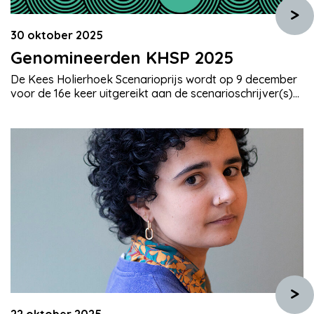
>
30 oktober 2025
Genomineerden KHSP 2025
De Kees Holierhoek Scenarioprijs wordt op 9 december
voor de 16e keer uitgereikt aan de scenarioschrijver(s)
van de beste oorspronkelijke Nederlandse serie. De
winnaar ontvangt een bedrag van € 25.000. Daarmee is
de Kees Holierhoek Scenarioprijs één van de grootste
scenarioprijzen in het Nederlands taalgebied. In
aanmerking komen oorspronkelijk Nederlandse series
die tussen 2023 en […]
>
22 oktober 2025