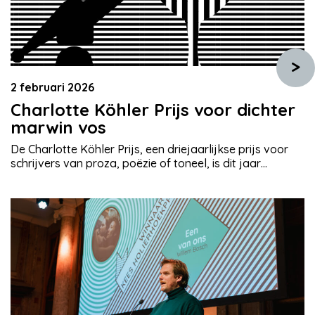
>
2 februari 2026
Charlotte Köhler Prijs voor dichter
marwin vos
De Charlotte Köhler Prijs, een driejaarlijkse prijs voor
schrijvers van proza, poëzie of toneel, is dit jaar
toegekend aan marwin vos (auteursnaam zonder
hoofdletters). Zij ontvangt de prijs van 15.000 euro voor
haar gehele oeuvre en in het bijzonder voor de
dichtbundel wilde dood. De jury bestond uit de dichters
Alara Adilow, Hannah van Binsbergen […]