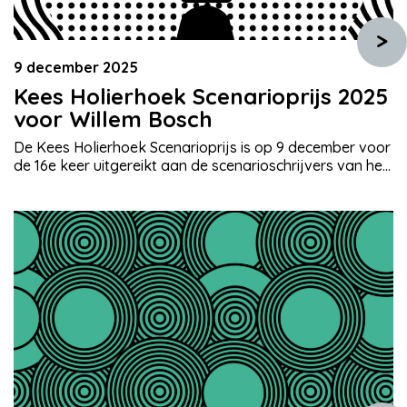
>
9 december 2025
Kees Holierhoek Scenarioprijs 2025
voor Willem Bosch
De Kees Holierhoek Scenarioprijs is op 9 december voor
de 16e keer uitgereikt aan de scenarioschrijvers van het
beste Nederlandstalige scenario voor een tv-
dramaserie. De vakprijs van € 25.000 ging dit jaar naar
Willem Bosch, schrijver van Een van ons. Deze miniserie
van 6 afleveringen, geïnspireerd op de moord op
Marianne Vaatstra, werd geproduceerd door […]