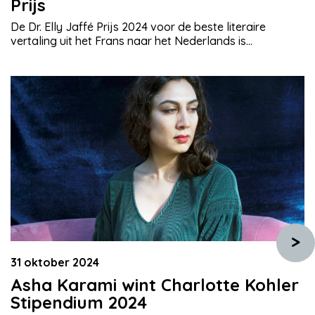
Prijs
De Dr. Elly Jaffé Prijs 2024 voor de beste literaire
vertaling uit het Frans naar het Nederlands is
toegekend aan Kiki Coumans. Zij krijgt de prijs voor
haar oeuvre en in het bijzonder voor haar vertaling van
Zomer ’80 van Marguerite Duras dat in 2022 bij
uitgeverij Vleugels verscheen. De Dr. Elly Jaffé Prijs
bedraagt […]
>
31 oktober 2024
Asha Karami wint Charlotte Kohler
Stipendium 2024