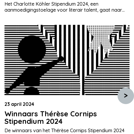
Het Charlotte Köhler Stipendium 2024, een
aanmoedigingstoelage voor literair talent, gaat naar
dichter Asha Karami. De uitreiking is op 26 november
2024 in het Amsterdamse poëziecentrum Perdu. Karami
krijgt het stipendium voor haar debuutbundel Godface
uit 2019, waarmee ze al enkele nominaties voor
prestigieuze prijzen binnensleepte. De jury, bestaande
uit Simone Atangana Bekono (laureaat Poëzie […]
>
23 april 2024
Winnaars Thérèse Cornips
Stipendium 2024
De winnaars van het Thérèse Cornips Stipendium 2024