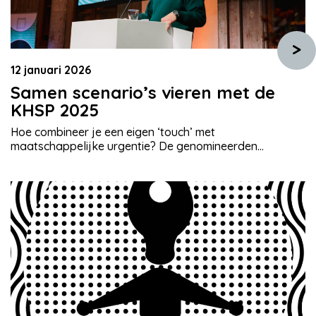
>
12 januari 2026
Samen scenario’s vieren met de
KHSP 2025
Hoe combineer je een eigen ‘touch’ met
maatschappelijke urgentie? De genomineerden
slaagden er allemaal in en vieren het vak samen dankzij
een geheim Kees Holierhoek-pact. De Felix Meritiszaal
gonst 9 december 2025 zo dat het moderator Eva
Koreman even kost om iedereen stil te krijgen. Dan
trapt ze af met een speciaal warm welkom voor […]