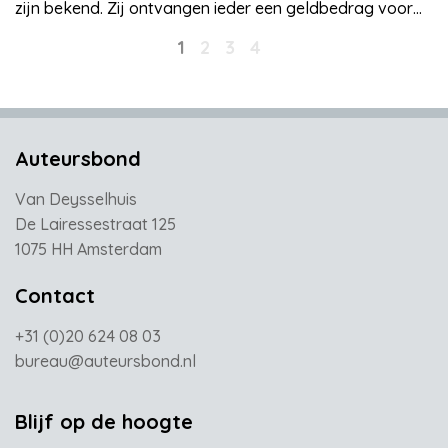
zijn bekend. Zij ontvangen ieder een geldbedrag voor
het verder verwezenlijken van hun plannen op literair
1
2
3
4
gebied. Het beschikbare budget van € 12.500 wordt
over vijf projecten verdeeld. Gehonoreerde aanvragen
Keuzeproces De jury heeft bij het voordragen van de
winnaars aan de Stichting Auteursprijzen onder meer
gekeken […]
Auteursbond
Van Deysselhuis
De Lairessestraat 125
1075 HH Amsterdam
Contact
+31 (0)20 624 08 03
bureau@auteursbond.nl
Blijf op de hoogte