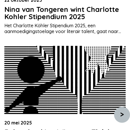
Nina van Tongeren wint Charlotte
Kohler Stipendium 2025
Het Charlotte Köhler Stipendium 2025, een
aanmoedigingstoelage voor literair talent, gaat naar
theaterauteur en dramaturg Nina van Tongeren. De
uitreiking is op 20 november 2025 in het Amsterdamse
muziekpodium Splendor. Nina van Tongeren (1999)
studeerde in 2022 af aan de Hogeschool voor de
Kunsten Utrecht en verwierf een plek als dramaturge bij
jeugdtheater De Toneelmakerij. […]
>
20 mei 2025