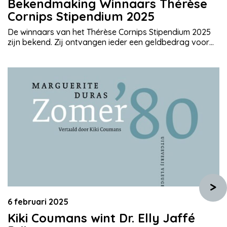
Bekendmaking Winnaars Thérèse
Cornips Stipendium 2025
De winnaars van het Thérèse Cornips Stipendium 2025
zijn bekend. Zij ontvangen ieder een geldbedrag voor
het verder verwezenlijken van hun plannen op literair
gebied. Het beschikbare budget van € 12.500 wordt
over drie projecten verdeeld. Gehonoreerde aanvragen
Keuzeproces De jury heeft bij het voordragen van de
winnaars aan de Stichting Auteursprijzen gelet op welke
[…]
>
6 februari 2025
Kiki Coumans wint Dr. Elly Jaffé