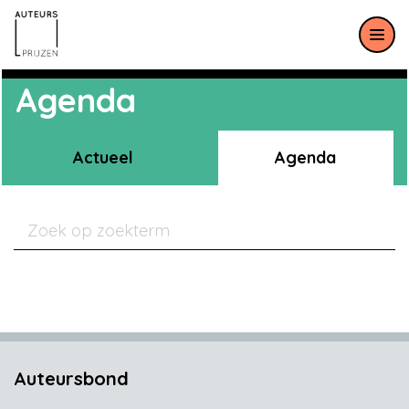
Meteen naar de content
Agenda
Actueel
Agenda
Auteursbond