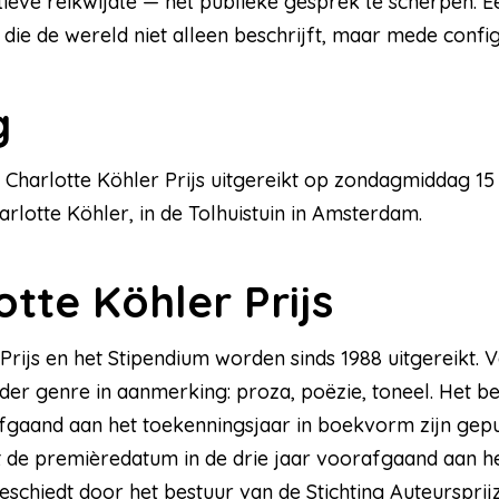
ctieve reikwijdte — het publieke gesprek te scherpen. E
 die de wereld niet alleen beschrijft, maar mede config
g
 Charlotte Köhler Prijs uitgereikt op zondagmiddag 15
lotte Köhler, in de Tolhuistuin in Amsterdam.
tte Köhler Prijs
Prijs en het Stipendium worden sinds 1988 uitgereikt. 
nder genre in aanmerking: proza, poëzie, toneel. Het
afgaand aan het toekenningsjaar in boekvorm zijn gep
 de premièredatum in de drie jaar voorafgaand aan het
eschiedt door het bestuur van de Stichting Auteursprijz