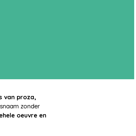
rs van proza,
rsnaam zonder
gehele oeuvre en