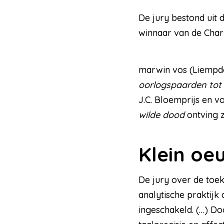
De jury bestond uit 
winnaar van de Charlo
marwin vos (Liempde
oorlogspaarden tot 
J.C. Bloemprijs en 
wilde dood
ontving z
Klein oe
De jury over de toe
analytische praktijk
ingeschakeld. (…) D