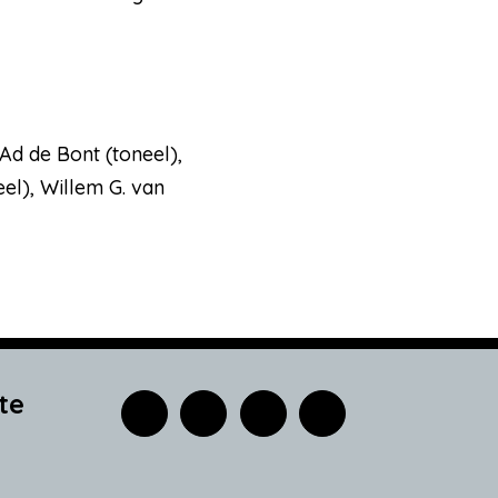
Ad de Bont (toneel),
el), Willem G. van
te