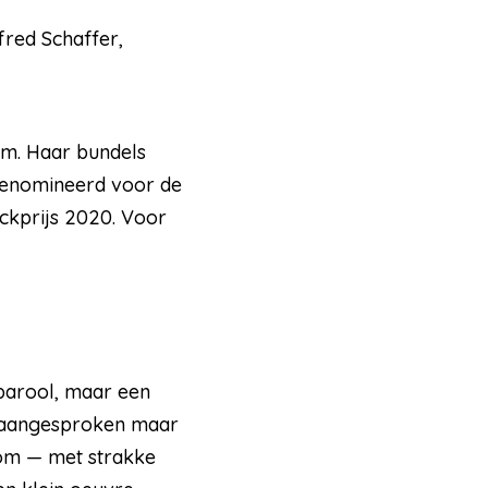
fred Schaffer,
am. Haar bundels
enomineerd voor de
ckprijs 2020. Voor
parool, maar een
en aangesproken maar
om — met strakke