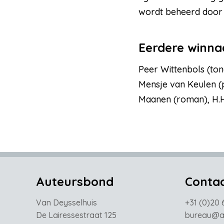
wordt beheerd door
Eerdere winna
Peer Wittenbols (ton
Mensje van Keulen (p
Maanen (roman), H.H.
Auteursbond
Conta
Van Deysselhuis
+31 (0)20 
De Lairessestraat 125
bureau@au