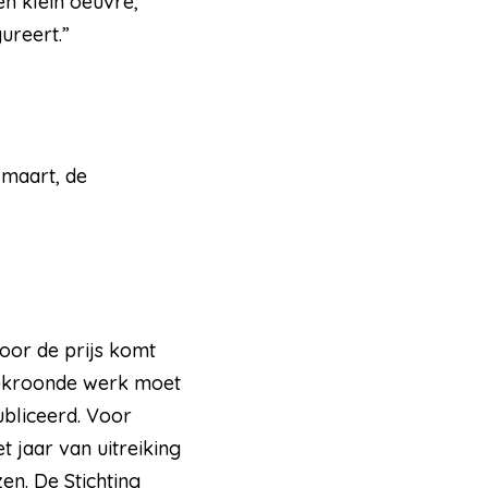
en klein oeuvre,
ureert.”
 maart, de
Voor de prijs komt
 bekroonde werk moet
ubliceerd. Voor
 jaar van uitreiking
en. De Stichting