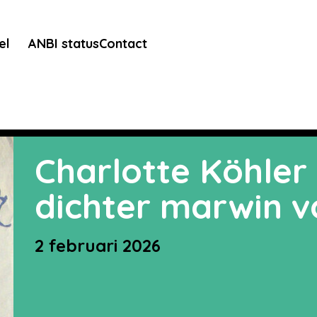
el
ANBI status
Contact
Charlotte Köhler 
dichter marwin v
2 februari 2026