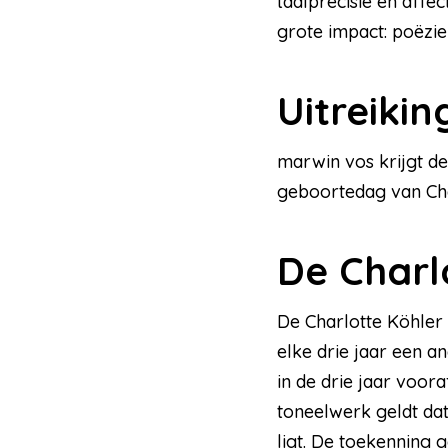
taalprecisie en affe
grote impact: poëzie
Uitreikin
marwin vos krijgt de
geboortedag van Char
De Charlo
De Charlotte Köhler 
elke drie jaar een a
in de drie jaar voor
toneelwerk geldt dat
ligt. De toekenning g