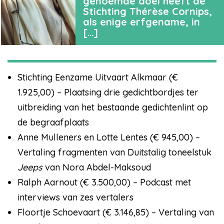
genoemde doel heeft de
Stichting Thérèse Cornips,
als enige erfgename, in
[…]
Stichting Eenzame Uitvaart Alkmaar (€
1.925,00) – Plaatsing drie gedichtbordjes ter
uitbreiding van het bestaande gedichtenlint op
de begraafplaats
Anne Mulleners en Lotte Lentes (€ 945,00) –
Vertaling fragmenten van Duitstalig toneelstuk
Jeeps
van Nora Abdel-Maksoud
Ralph Aarnout (€ 3.500,00) – Podcast met
interviews van zes vertalers
Floortje Schoevaart (€ 3.146,85) – Vertaling van